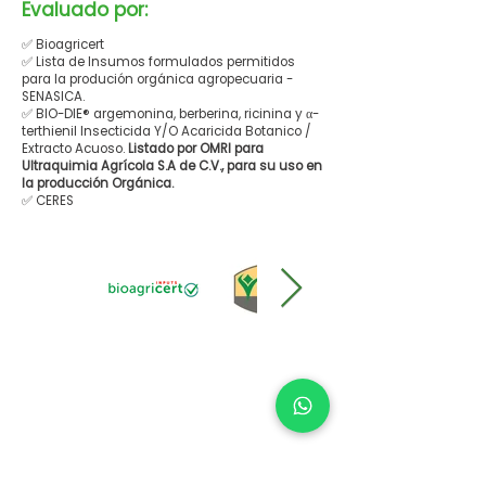
Evaluado por:
✅ Bioagricert
✅ Lista de Insumos formulados permitidos
para la produción orgánica agropecuaria -
SENASICA.
✅ BIO-DIE® argemonina, berberina, ricinina y α-
terthienil Insecticida Y/O Acaricida Botanico /
Extracto Acuoso.
Listado por OMRI para
Ultraquimia Agrícola S.A de C.V., para su uso en
la producción Orgánica.
✅ CERES