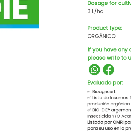
Dosage for culti
3 L/ha
Product type:
ORGÁNICO
If you have any 
please write to u
Evaluado por:
✅ Bioagricert
✅ Lista de Insumos 
produción orgánica
✅ BIO-DIE® argemonina
Insecticida Y/O Aca
Listado por OMRI par
para su uso en la p