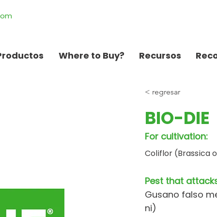
.com
Productos
Where to Buy?
Recursos
Rec
< regresar
BIO-DIE
For cultivation:
Coliflor (Brassica 
Pest that attacks
Gusano falso me
ni)