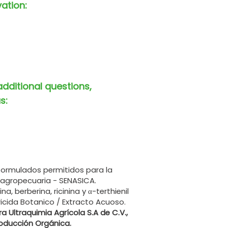
vation:
additional questions,
s:
formulados permitidos para la
 agropecuaria - SENASICA.
, berberina, ricinina y α-terthienil
ricida Botanico / Extracto Acuoso.
a Ultraquimia Agrícola S.A de C.V.,
roducción Orgánica.