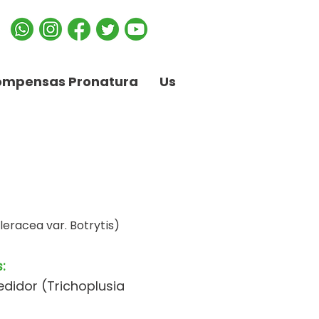
ompensas Pronatura
Us
oleracea var. Botrytis)
:
didor (Trichoplusia