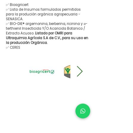
✅ Bioagricert
✅ Lista de Insumos formulados permitidos
para la produción orgánica agropecuaria -
SENASICA.
✅ BIO-DIE® argemonina, berberina, ricinina y α-
terthienil Insecticida Y/O Acaricida Botanico /
Extracto Acuoso.
Listado por OMRI para
Ultraquimia Agrícola S.A de C.V., para su uso en
la producción Orgánica.
✅ CERES