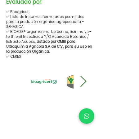
Evaluado por:
✅ Bioagricert
✅ Lista de Insumos formulados permitidos
para la produción orgánica agropecuaria -
SENASICA.
✅ BIO-DIE® argemonina, berberina, ricinina y α-
terthienil Insecticida Y/O Acaricida Botanico /
Extracto Acuoso.
Listado por OMRI para
Ultraquimia Agrícola S.A de C.V., para su uso en
la producción Orgánica.
✅ CERES