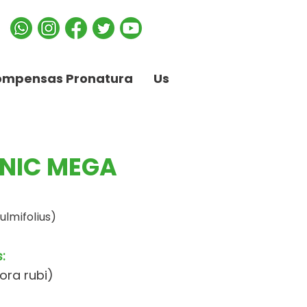
ompensas Pronatura
Us
NIC MEGA
lmifolius)
:
ora rubi)