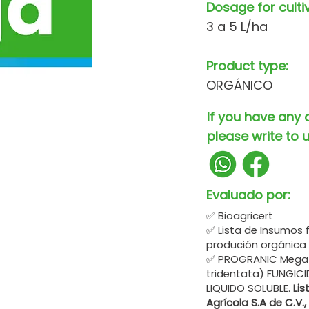
Dosage for culti
3 a 5 L/ha
Product type:
ORGÁNICO
If you have any 
please write to u
Evaluado por:
✅ Bioagricert
✅ Lista de Insumos 
produción orgánica
✅ PROGRANIC Mega e
tridentata) FUNGIC
LIQUIDO SOLUBLE.
Lis
Agrícola S.A de C.V.