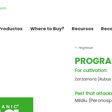
.com
Productos
Where to Buy?
Recursos
Rec
< regresar
PROGRA
For cultivation:
Zarzamora (Rubus u
Pest that attacks
Mildiu (Peronosp