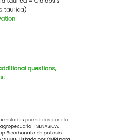
lula taurica = Oidiopsis
s taurica)
vation:
additional questions,
s:
ormulados permitidos para la
 agropecuaria - SENASICA.
p Bicarbonato de potasio
SOLUBLE.
Listado por OMRI para