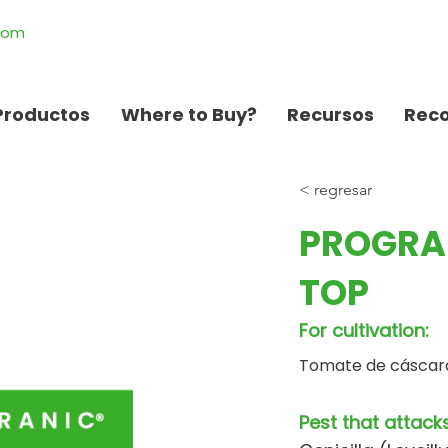
.com
Productos
Where to Buy?
Recursos
Rec
< regresar
PROGRA
TOP
For cultivation:
Tomate de cáscara
Pest that attacks