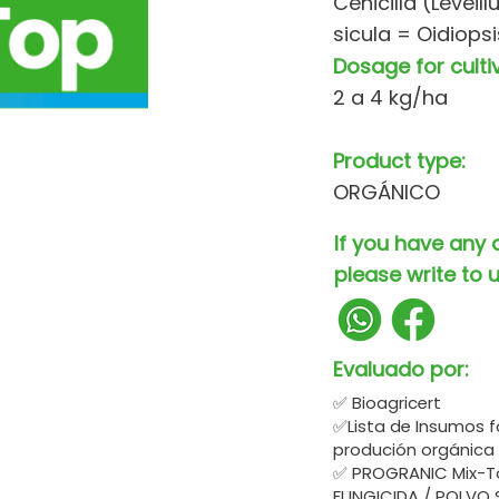
Cenicilla (Leveil
sicula = Oidiopsi
Dosage for culti
2 a 4 kg/ha
Product type:
ORGÁNICO
If you have any 
please write to u
Evaluado por:
✅ Bioagricert
✅Lista de Insumos f
produción orgánica
✅ PROGRANIC Mix-To
FUNGICIDA / POLVO 