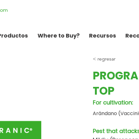
.com
Productos
Where to Buy?
Recursos
Rec
< regresar
PROGRA
TOP
For cultivation:
Arándano (Vaccini
Pest that attacks