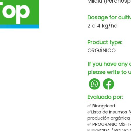
Mildiu (Peronosp
Dosage for culti
2 a 4 kg/ha
Product type:
ORGÁNICO
If you have any 
please write to u
Evaluado por:
✅ Bioagricert
✅Lista de Insumos f
produción orgánica
✅ PROGRANIC Mix-To
FUNGICIDA / POLVO 