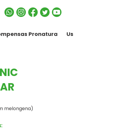
ompensas Pronatura
Us
NIC
AR
um melongena)
: