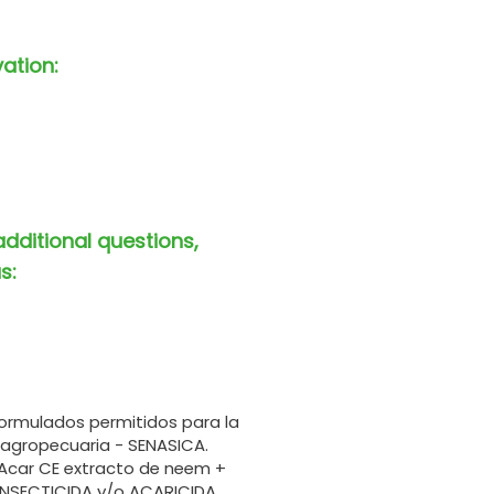
vation:
additional questions,
s:
ormulados permitidos para la
 agropecuaria - SENASICA.
ar CE extracto de neem +
INSECTICIDA y/o ACARICIDA