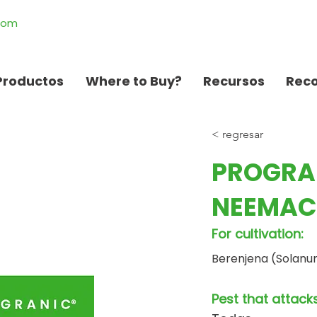
.com
Productos
Where to Buy?
Recursos
Rec
< regresar
PROGRA
NEEMAC
For cultivation:
Berenjena (Solan
Pest that attacks