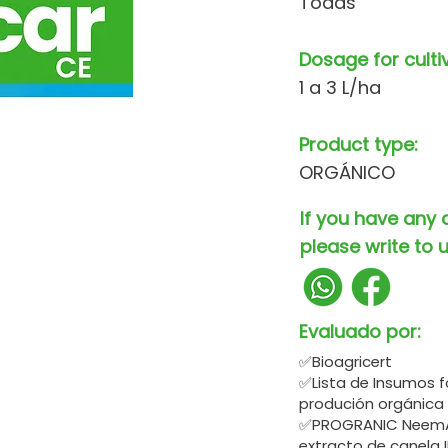
Todas
Dosage for culti
1 a 3 L/ha
Product type:
ORGÁNICO
If you have any 
please write to u
Evaluado por:
✅Bioagricert
✅Lista de Insumos f
produción orgánica
✅PROGRANIC NeemAc
extracto de canela 