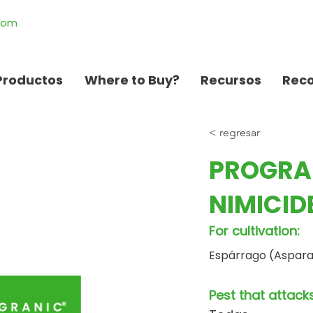
.com
Productos
Where to Buy?
Recursos
Rec
< regresar
PROGRA
NIMICID
For cultivation:
Espárrago (Asparag
Pest that attacks