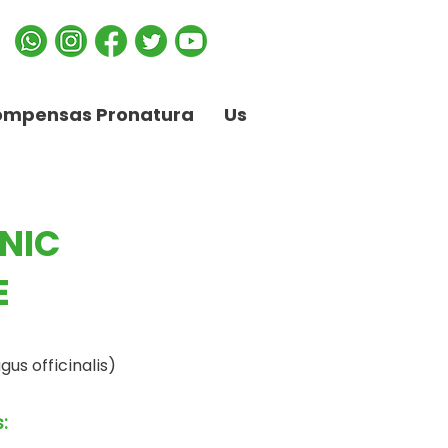
ompensas Pronatura
Us
NIC
E
us officinalis)
: