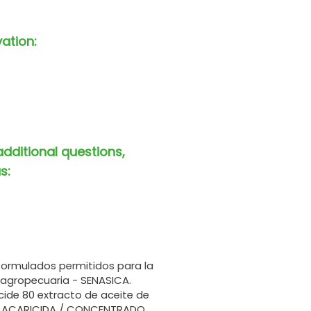
vation:
additional questions,
s:
formulados permitidos para la
 agropecuaria - SENASICA.
ide 80 extracto de aceite de
Y ACARICIDA / CONCENTRADO