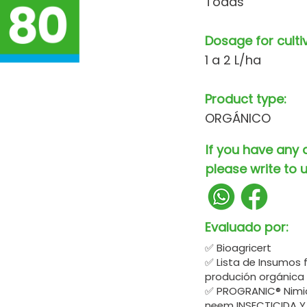
Todas
Dosage for culti
1 a 2 L/ha
Product type:
ORGÁNICO
If you have any 
please write to u
Evaluado por:
✅ Bioagricert
✅ Lista de Insumos 
produción orgánica
✅ PROGRANIC® Nimic
neem INSECTICIDA 