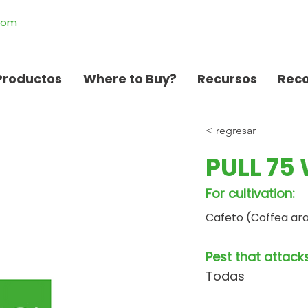
.com
Productos
Where to Buy?
Recursos
Rec
< regresar
PULL 75
For cultivation:
Cafeto (Coffea ar
Pest that attacks
Todas