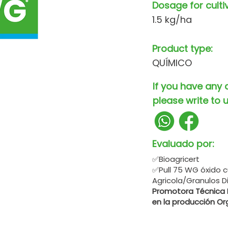
Dosage for culti
1.5 kg/ha
Product type:
QUÍMICO
If you have any 
please write to u
Evaluado por:
✅Bioagricert
✅Pull 75 WG óxido c
Agricola/Granulos D
Promotora Técnica In
en la producción Or