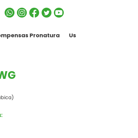
ompensas Pronatura
Us
 WG
abica)
: