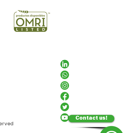
Out
of
gallery
Contact us!
served