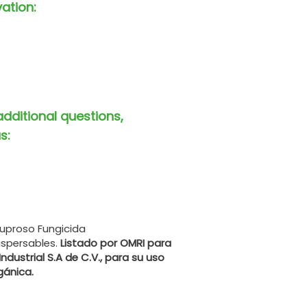
vation:
additional questions,
s:
uproso Fungicida
ispersables.
Listado por OMRI para
dustrial S.A de C.V., para su uso
gánica.