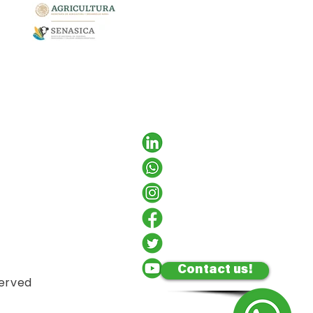
Contact us!
served