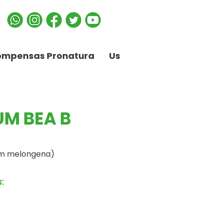
ompensas Pronatura
Us
M BEA B
um melongena)
: