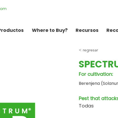
.com
Productos
Where to Buy?
Recursos
Rec
< regresar
SPECTRU
For cultivation:
Berenjena (Solan
Pest that attacks
Todas