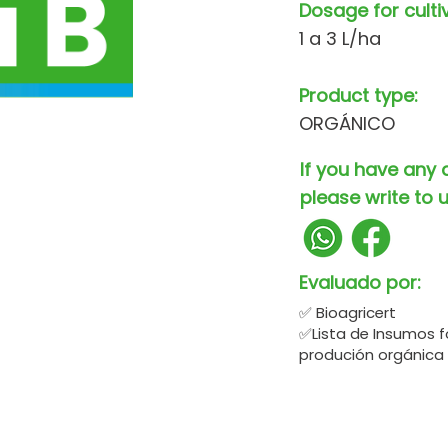
Dosage for culti
1 a 3 L/ha
Product type:
ORGÁNICO
If you have any 
please write to u
Evaluado por:
✅ Bioagricert
✅Lista de Insumos f
produción orgánica