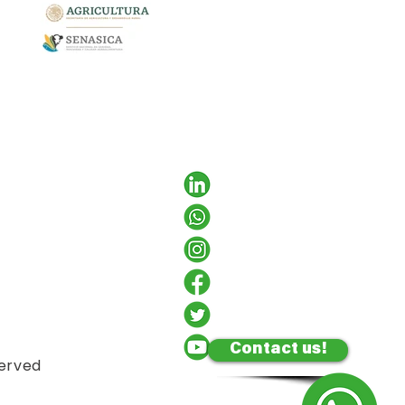
Contact us!
served