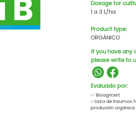
Dosage for culti
1 a 3 L/ha
Product type:
ORGÁNICO
If you have any 
please write to u
Evaluado por:
✅ Bioagricert
✅Lista de Insumos f
produción orgánica