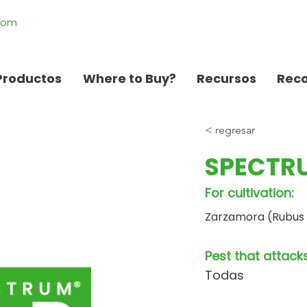
.com
Productos
Where to Buy?
Recursos
Rec
< regresar
SPECTRU
For cultivation:
Zarzamora (Rubus u
Pest that attacks
Todas