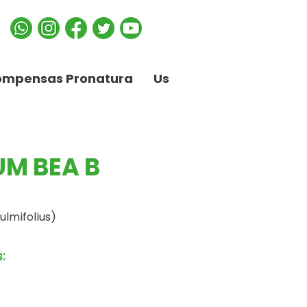
ompensas Pronatura
Us
M BEA B
lmifolius)
: