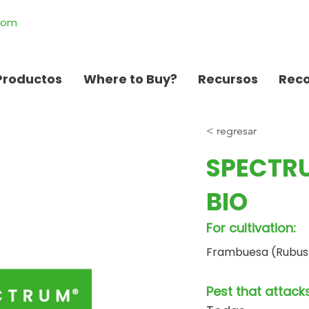
.com
Productos
Where to Buy?
Recursos
Rec
< regresar
SPECTR
BIO
For cultivation:
Frambuesa (Rubus
Pest that attacks