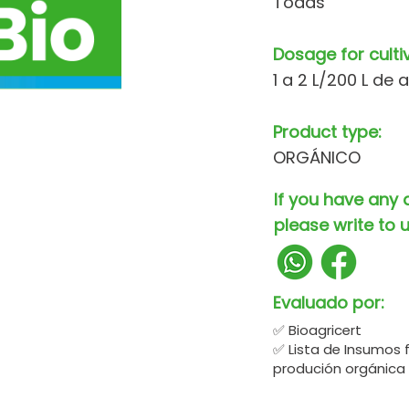
Todas
Dosage for culti
1 a 2 L/200 L de 
Product type:
ORGÁNICO
If you have any 
please write to u
Evaluado por:
✅ Bioagricert
✅ Lista de Insumos 
produción orgánica