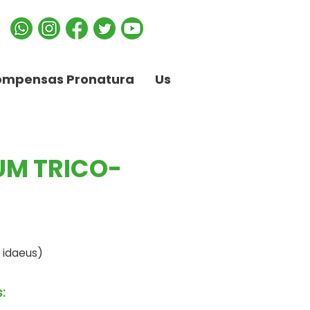
ompensas Pronatura
Us
UM TRICO-
 idaeus)
: