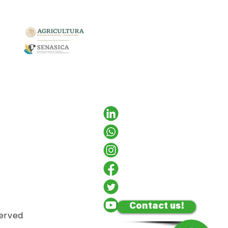
Contact us!
served