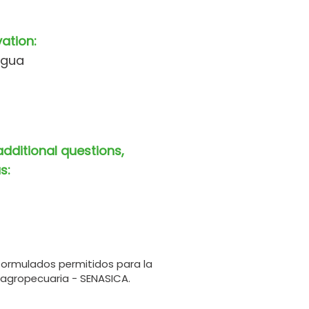
vation:
agua
additional questions,
s:
formulados permitidos para la
 agropecuaria - SENASICA.