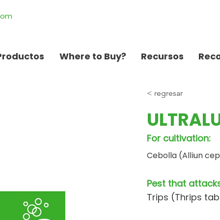
.com
Productos
Where to Buy?
Recursos
Rec
< regresar
ULTRALU
For cultivation:
Cebolla (Alliun ce
Pest that attacks
Trips (Thrips tab