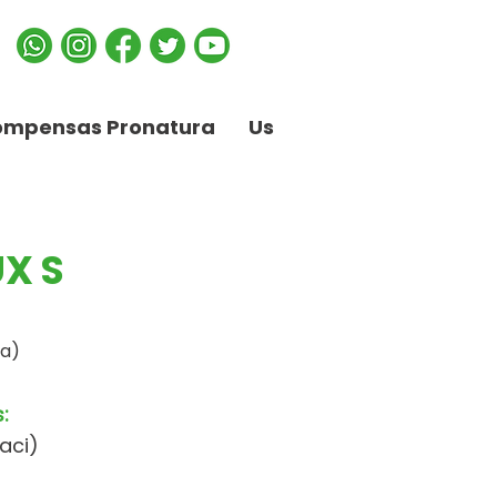
ompensas Pronatura
Us
X S
pa)
:
aci)