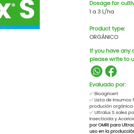
Dosage for culti
1 a 3 L/ha
Product type:
ORGÁNICO
If you have any 
please write to u
Evaluado por:
✅ Bioagricert
✅ Lista de Insumos 
produción orgánica
✅ Ultralux S sales 
Insecticida y Acari
por OMRI para Ultraq
uso en la producció