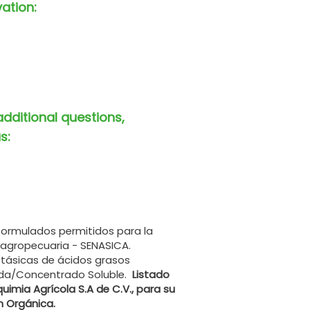
vation:
additional questions,
s:
formulados permitidos para la
 agropecuaria - SENASICA.
potásicas de ácidos grasos
cida/Concentrado Soluble.
Listado
uimia Agrícola S.A de C.V., para su
n Orgánica.