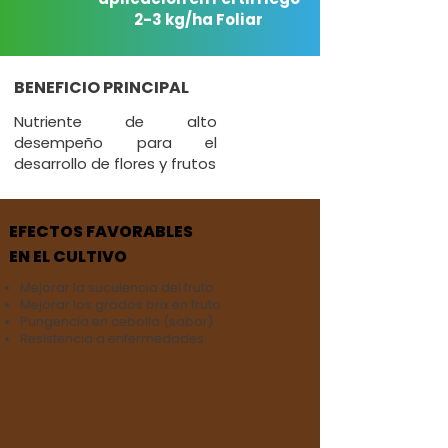
2-3 kg/ha Foliar
BENEFICIO PRINCIPAL
Nutriente de alto
desempeño para el
desarrollo de flores y frutos
EFECTOS FAVORABLES
EN EL CULTIVO
Mejorar la suculencia del fruto
Mejorar los grados brix en fruto
Pungencia en cebolla (sabor)
Resistencia a enfermedades