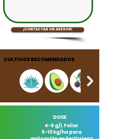
¡CONTACTAR UN ASESOR!
CULTIVOS RECOMENDADOS
DOSE
4-6 g/L Foliar
5-10 kg/ha para
aplicación en Fertirriego