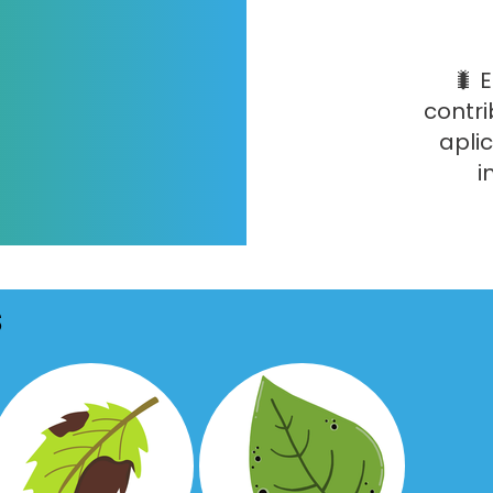
🐛 
contri
apli
i
S