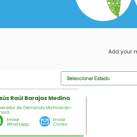
Add your mu
sús Raúl Barajas Medina
nerador de Demanda Michoacán-
mora
Enviar
Enviar
WhatsApp
Correo