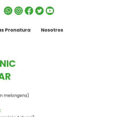
s Pronatura
Nosotros
NIC
AR
um melongena)
: