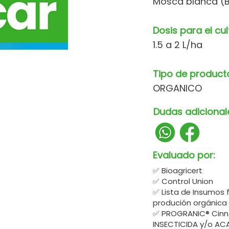
Mosca blanca (B
Dosis para el cul
1.5 a 2 L/ha
Tipo de product
ORGANICO
Dudas adicional
Evaluado por:
✅ Bioagricert
✅ Control Union
✅ Lista de Insumos 
produción orgánica
✅ PROGRANIC® CinnA
INSECTICIDA y/o ACA