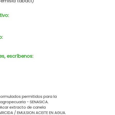
emisia tabaci)
tivo:
o:
es, escríbenos:
formulados permitidos para la
 agropecuaria - SENASICA.
car extracto de canela
RICIDA / EMULSION ACEITE EN AGUA.