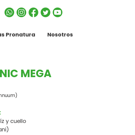
s Pronatura
Nosotros
NIC MEGA
annuum)
:
íz y cuello
ani)