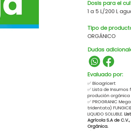
Dosis para el cul
1 a 5 L/200 L agu
Tipo de product
ORGÁNICO
Dudas adicional
Evaluado por:
✅ Bioagricert
✅ Lista de Insumos 
produción orgánica
✅ PROGRANIC Mega e
tridentata) FUNGIC
LIQUIDO SOLUBLE.
Lis
Agrícola S.A de C.V.
Orgánica.