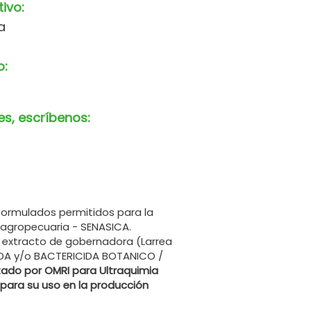
tivo:
a
o:
es, escríbenos:
formulados permitidos para la
 agropecuaria - SENASICA.
xtracto de gobernadora (Larrea
IDA y/o BACTERICIDA BOTANICO /
tado por OMRI para Ultraquimia
, para su uso en la producción