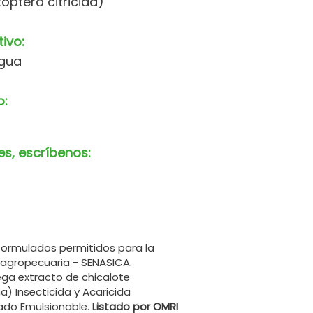
optera citricida)
tivo:
agua
o:
es, escríbenos:
formulados permitidos para la
 agropecuaria - SENASICA.
a extracto de chicalote
 Insecticida y Acaricida
do Emulsionable.
Listado por OMRI