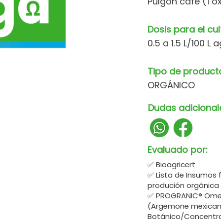
Pulgón café (Tox
Dosis para el cul
0.5 a 1.5 L/100 L 
Tipo de product
ORGÁNICO
Dudas adicional
Evaluado por:
✅ Bioagricert
✅ Lista de Insumos 
produción orgánica
✅ PROGRANIC® Omeg
(Argemone mexicana)
Botánico/Concentra