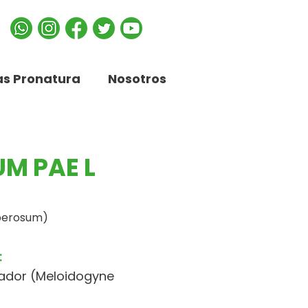
s Pronatura
Nosotros
M PAE L
berosum)
:
ador (Meloidogyne