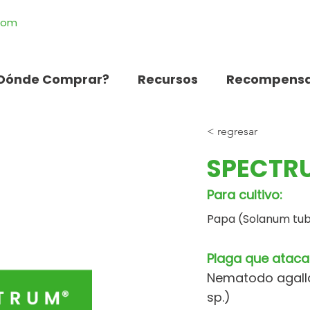
.com
Dónde Comprar?
Recursos
Recompensa
< regresar
SPECTRU
Para cultivo:
Papa (Solanum tu
Plaga que ataca
Nematodo agall
sp.)