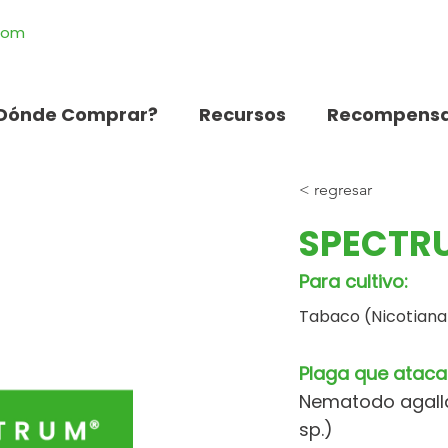
.com
Dónde Comprar?
Recursos
Recompensa
< regresar
SPECTRU
Para cultivo:
Tabaco (Nicotian
Plaga que ataca
Nematodo agall
sp.)