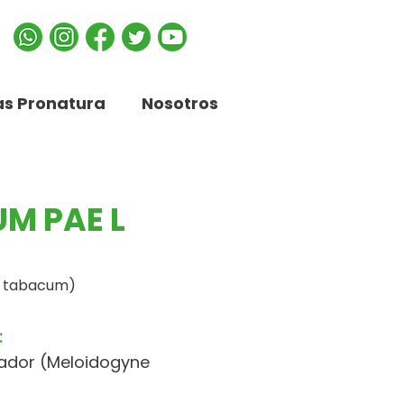
s Pronatura
Nosotros
M PAE L
a tabacum)
:
ador (Meloidogyne