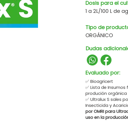
Dosis para el cul
1 a 2L/100 L de a
Tipo de product
ORGÁNICO
Dudas adicional
Evaluado por:
✅ Bioagricert
✅ Lista de Insumos 
produción orgánica
✅ Ultralux S sales 
Insecticida y Acari
por OMRI para Ultraq
uso en la producció