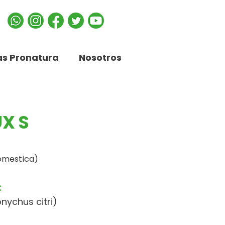
s Pronatura
Nosotros
X S
omestica)
:
nychus citri)