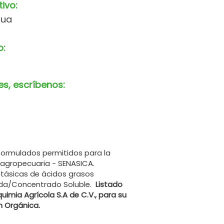
tivo:
gua
o:
es, escríbenos:
formulados permitidos para la
 agropecuaria - SENASICA.
potásicas de ácidos grasos
cida/Concentrado Soluble.
Listado
uimia Agrícola S.A de C.V., para su
n Orgánica.