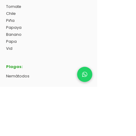
Tomate
Chile
Piña
Papaya
Banano
Papa
Vid
Plagas:
Nemátodos
Dosis:
8-10 L/ha
Contáctanos
: