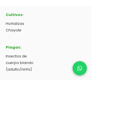
Cultivos:
Hortalizas
Chayote
Plagas:
Insectos de
cuerpo blando
(adulto/ninfa)
Dosis:
1-2 L/200L de agua
Contáctanos
: