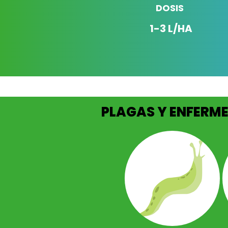
DOSIS
1-3 L/HA
PLAGAS Y ENFERM