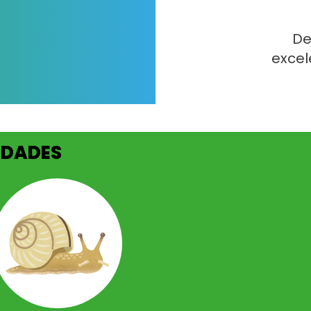
De
excel
EDADES