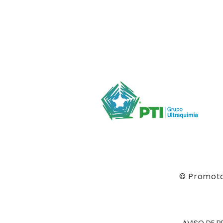
© Promotor
AVISO DE P