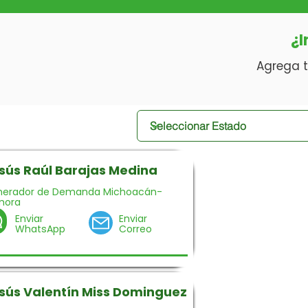
¿I
Agrega t
sús Raúl Barajas Medina
nerador de Demanda Michoacán-
mora
Enviar
Enviar
WhatsApp
Correo
sús Valentín Miss Dominguez