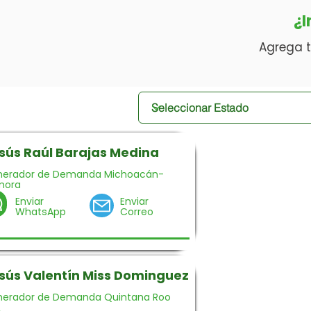
¿I
Agrega t
sús Raúl Barajas Medina
nerador de Demanda Michoacán-
mora
Enviar
Enviar
WhatsApp
Correo
sús Valentín Miss Dominguez
erador de Demanda Quintana Roo