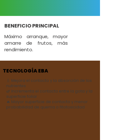
BENEFICIO PRINCIPAL
Máximo arranque, mayor
amarre de frutos, más
rendimiento.
TECNOLOGÍA EBA
💧 Mejora el contacto y la absorción de los
nutrientes
🌿 Incrementa el contacto entre la gota y la
superficie foliar
🔥 Mayor superficie de contacto y menor
probabilidad de quema o fitotoxicidad