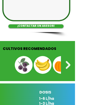
¡CONTACTAR UN ASESOR!
CULTIVOS RECOMENDADOS
DOSIS
1-6 L/ha
1-3 L/ha